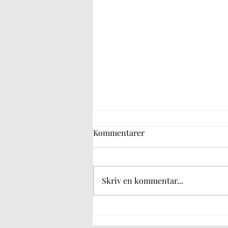
Kommentarer
Skriv en kommentar...
Högt tryck på viltförvaltning
– välkommen till teamet