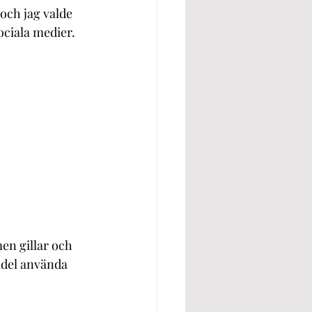
 och jag valde 
ociala medier. 
men gillar och 
ndel använda 