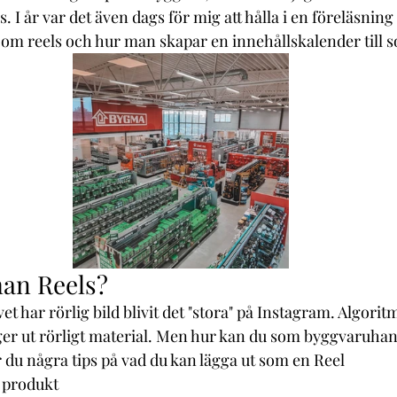
s. I år var det även dags för mig att hålla i en föreläsning
 om reels och hur man skapar en innehållskalender till s
an Reels?
et har rörlig bild blivit det "stora" på Instagram. Algorit
ger ut rörligt material. Men hur kan du som byggvaruha
r du några tips på vad du kan lägga ut som en Reel
n produkt