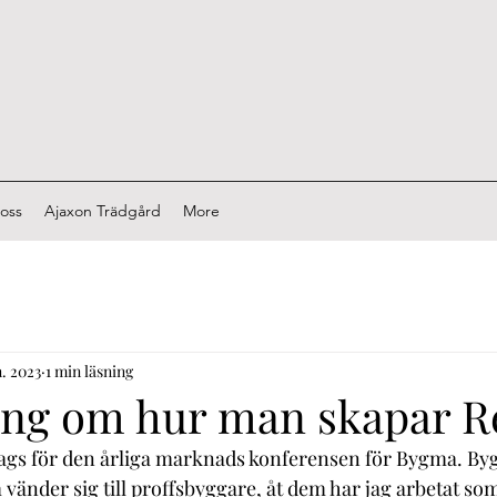
oss
Ajaxon Trädgård
More
n. 2023
1 min läsning
ing om hur man skapar R
dags för den årliga marknads konferensen för Bygma. By
nder sig till proffsbyggare, åt dem har jag arbetat som k