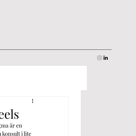
eels
gma är en 
onsult i lite 