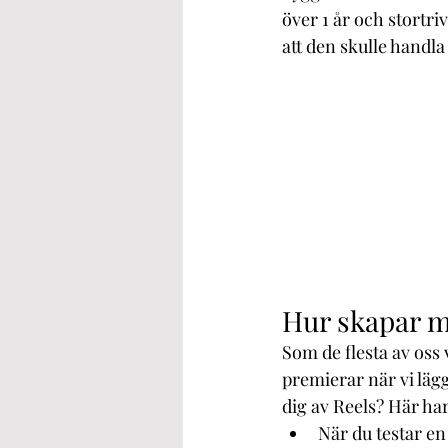
över 1 år och stortriv
att den skulle handla
Hur skapar m
Som de flesta av oss v
premierar när vi läg
dig av Reels? Här ha
När du testar e