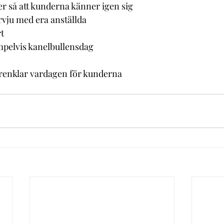
ler så att kunderna känner igen sig 
rvju med era anställda
t 
mpelvis kanelbullensdag 
örenklar vardagen för kunderna
 