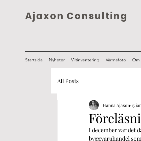
Ajaxon Consulting
Startsida
Nyheter
Viltinventering
Värmefoto
Om 
All Posts
Hanna Ajaxon
15 ja
Föreläsn
I december var det 
byggvaruhandel som vä