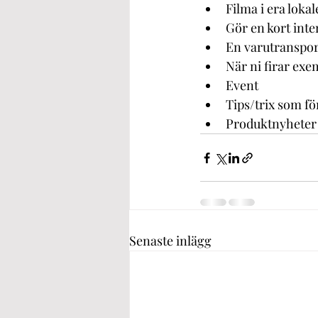
Filma i era loka
Gör en kort inte
En varutranspor
När ni firar exe
Event
Tips/trix som f
Produktnyheter
Senaste inlägg